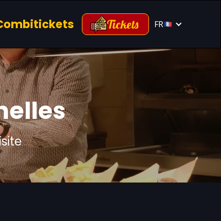
Combitickets
Tickets
FR
nelles
site