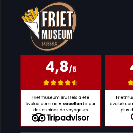
4,8
/5
Frietmuseum Brussels a été
Frietmu
évalué comme
« excellent »
par
évalué c
des dizaines de voyageurs
plus 