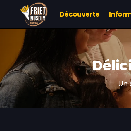
Découverte
Infor
Délic
Un 