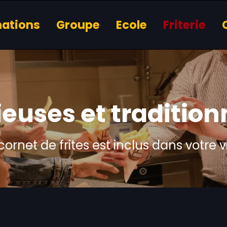
mations
Groupe
Ecole
Friterie
ieuses et tradition
cornet de frites est inclus dans votre vi