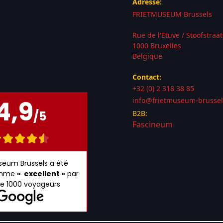
Adresse:
FRIETMUSEUM Brussels
Rue de l'Etuve / Stoofstraa
1000 Bruxelles
Belgique
Contact:
+32 (0) 2 318 38 85
4,9
info@frietmuseum-brussel
/5
B2B:
Fascineum
seum Brussels a été
omme
« excellent »
par
de 1000 voyageurs